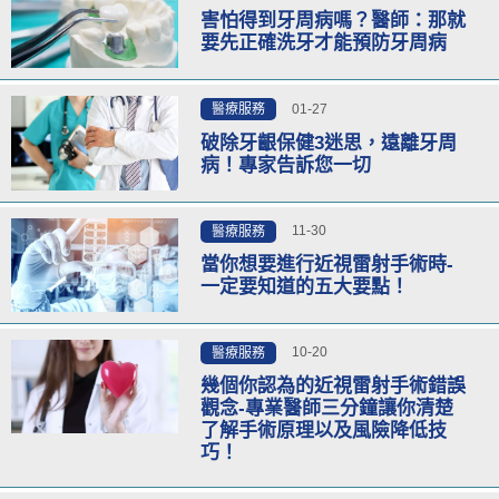
害怕得到牙周病嗎？醫師：那就
要先正確洗牙才能預防牙周病
01-27
醫療服務
破除牙齦保健3迷思，遠離牙周
病！專家告訴您一切
11-30
醫療服務
當你想要進行近視雷射手術時-
一定要知道的五大要點！
10-20
醫療服務
幾個你認為的近視雷射手術錯誤
觀念-專業醫師三分鐘讓你清楚
了解手術原理以及風險降低技
巧！