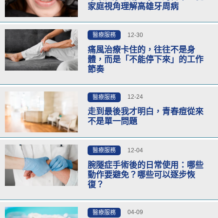
家庭視角理解高雄牙周病
12-30
醫療服務
痛風治療卡住的，往往不是身
體，而是「不能停下來」的工作
節奏
12-24
醫療服務
走到最後我才明白，青春痘從來
不是單一問題
12-04
醫療服務
腕隧症手術後的日常使用：哪些
動作要避免？哪些可以逐步恢
復？
04-09
醫療服務