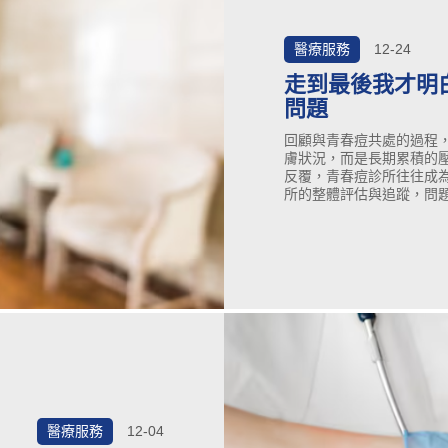
醫療服務
12-24
走到最後我才明
問題
回顧與青春痘共處的過程
膚狀況，而是長期累積的
反覆，青春痘診所往往成
所的整體評估與追蹤，問
活脈絡中理解。本文作為
所，其實是讓事情回到合
醫療服務
12-04