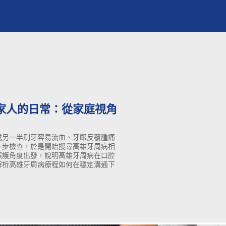
家人的日常：從家庭視角
或另一半刷牙容易流血、牙齦反覆腫痛
一步檢查，於是開始搜尋高雄牙周病相
照護角度出發，說明高雄牙周病在口腔
解析高雄牙周病療程如何在穩定溝通下
病治療的讀者更安心評估方向，讓一家
心照顧。