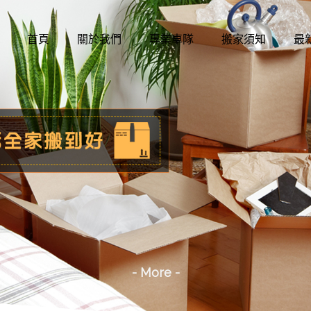
首頁
關於我們
專業車隊
搬家須知
最
- More -