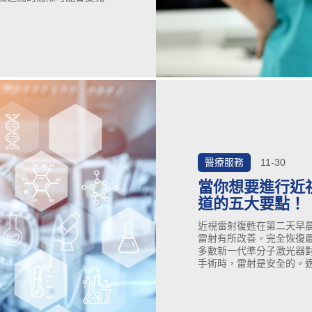
弛和脫落。預防這種牙周病
次牙線和使用抗菌漱口水都
期去看牙醫以清潔牙齒。但
樣容易。下一步：點擊下面
牙周病並確保其不會復發。
醫療服務
11-30
當你想要進行近
道的五大要點！
近視雷射​​​​​​​復甦在第
雷射​​​​​​​有所改善。
多數新一代準分子激光器對合適的候
手術時，雷射是安全的。
有成千上萬來自印度的患