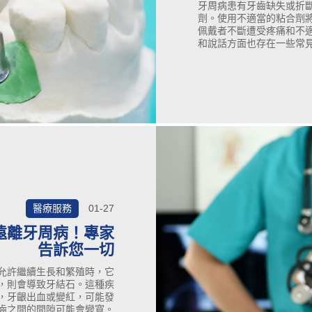
牙周病患有牙齒缺失或折
劑。使用不適當的粘合劑
佩戴者不斷遭受疼痛和不
和說話方面也存在一些常
劑的需要，因為可以對義
殘破或受損的笑容的尷尬
能會發現，種植牙是您一
方法。
醫療服務
01-27
遠離牙周病！專家
告訴您一切
允許繼續生長和繁殖時，它
，則會導致牙結石。這種疾
，牙齦出血或變紅，可能發
齒之間的間隙可能會變寬。