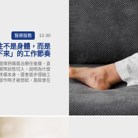
醫療服務
12-30
往不是身體，而是
下來」的工作節奏
選擇把痛風治療往後擺，直
實際狀態切入，說明為什麼
疼痛本身，還會逐步侵蝕工
發作時才被想起，風險會在
治療的位置，生活與工作才
可能回到可預期的狀態。